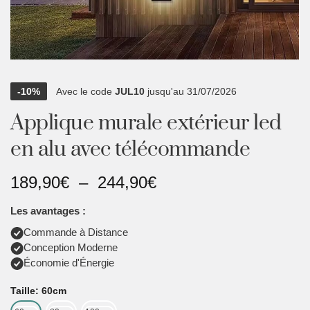
PLAFONNIER
Nous contacter
-10%
Avec le code
JUL10
jusqu'au 31/07/2026
Mon compte
Applique murale extérieur led
en alu avec télécommande
Inscrivez-vous à la newsletter et recevez un code promo
S'INSCRIRE
189,90
€
–
244,90
€
Les avantages :
Commande à Distance
Conception Moderne
Économie d'Énergie
Taille: 60cm