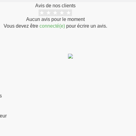
ouvrés, mais les délais de l
Avis de nos clients
jusqu'à 15 jours ouvrés.
Aucun avis pour le moment
Notre politique de retour est
Vous devez être
connecté(e)
pour écrire un avis.
depuis votre achat, nous n
remboursement ou d'échang
Pour pouvoir bénéficier d'un r
même état que lorsque vous l
emballage d'origine.
s
ceur