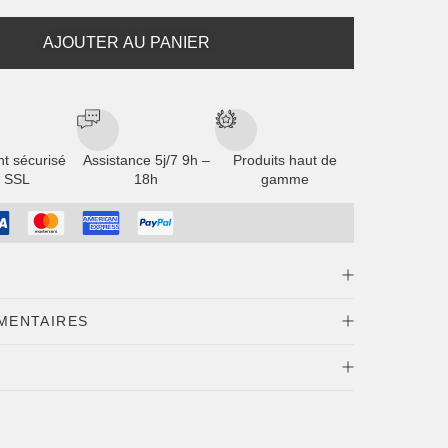
AJOUTER AU PANIER
t sécurisé
Assistance 5j/7 9h –
Produits haut de
 SSL
18h
gamme
ance
à vos luminaires avec cet
abat-jour plissé
sieurs coloris
, il diffuse une lumière
douce
et
MENTAIRES
euse
.
ris
préparées et expédiées par notre équipe dans un
k-end et jours fériés), pouvant prendre jusqu'à
Nos colis arrivent généralement sous 8 jours