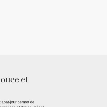
ouce et
t abat-jour permet de