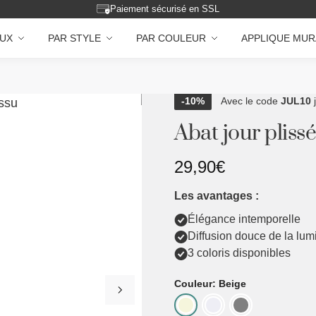
Paiement sécurisé en SSL
AUX
PAR STYLE
PAR COULEUR
APPLIQUE MUR
-10%
Avec le code
JUL10
Abat jour plissé
29,90
€
Les avantages :
Élégance intemporelle
Diffusion douce de la lum
3 coloris disponibles
Couleur: Beige