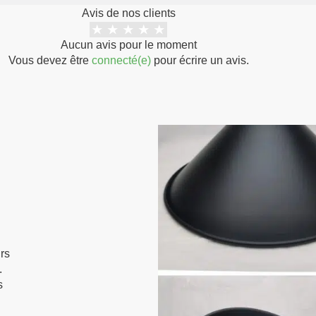
ouvrés, mais les délais de l
Avis de nos clients
jusqu'à 15 jours ouvrés.
Aucun avis pour le moment
Notre politique de retour est
Vous devez être
connecté(e)
pour écrire un avis.
depuis votre achat, nous n
remboursement ou d'échang
Pour pouvoir bénéficier d'un r
même état que lorsque vous l
emballage d'origine.
urs
.
s