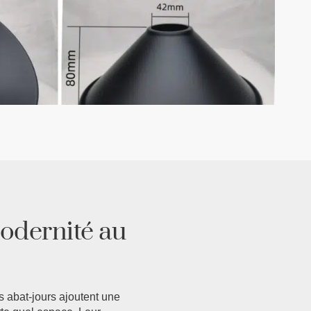
odernité au
es abat-jours ajoutent une