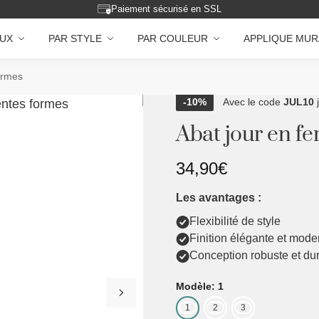
Assistance 5j/7 – 9h/18h
AUX
PAR STYLE
PAR COULEUR
APPLIQUE MUR
formes
-10%
Avec le code
JUL10
Abat jour en fe
34,90
€
Les avantages :
Flexibilité de style
Finition élégante et mode
Conception robuste et du
Modèle: 1
1
2
3