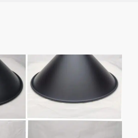
ivraison partout dans le monde peuvent prendre
 valable 14 jours. Si 14 jours se sont écoulés
e pouvons malheureusement pas vous proposer de
e.
etour, votre article doit être inutilisé et dans le
'avez reçu. Il doit également être dans son